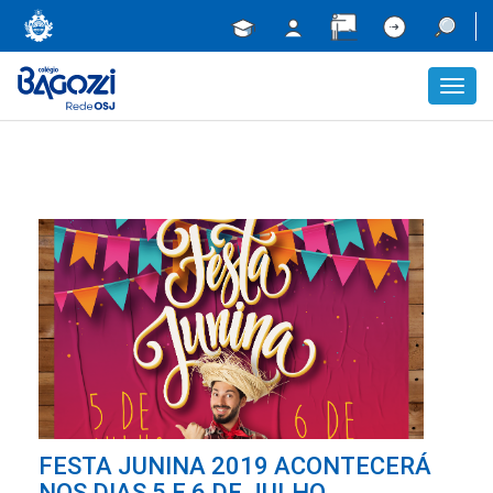
Toggl
navig
FESTA JUNINA 2019 ACONTECERÁ
NOS DIAS 5 E 6 DE JULHO