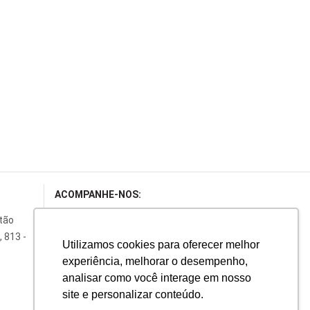
ACOMPANHE-NOS:
rtão
, 813 -
Utilizamos cookies para oferecer melhor
ENTRE EM CONTATO:
experiência, melhorar o desempenho,
analisar como você interage em nosso
(41) 3026-2144
site e personalizar conteúdo.