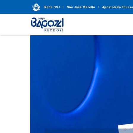
Rede OSJ
•
São José Marello
•
Apostolado Educac