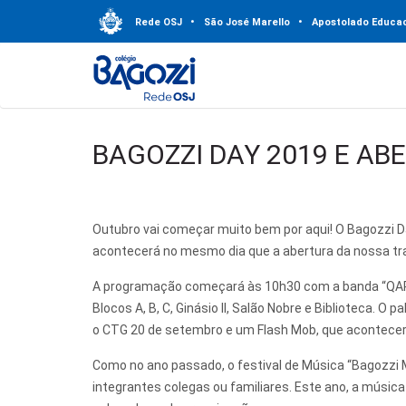
Rede OSJ
•
São José Marello
•
Apostolado Educac
BAGOZZI DAY 2019 E A
Outubro vai começar muito bem por aqui! O Bagozzi Da
acontecerá no mesmo dia que a abertura da nossa t
A programação começará às 10h30 com a banda “QAP M
Blocos A, B, C, Ginásio II, Salão Nobre e Biblioteca. 
o CTG 20 de setembro e um Flash Mob, que acontecerá
Como no ano passado, o festival de Música “Bagozzi 
integrantes colegas ou familiares. Este ano, a músic