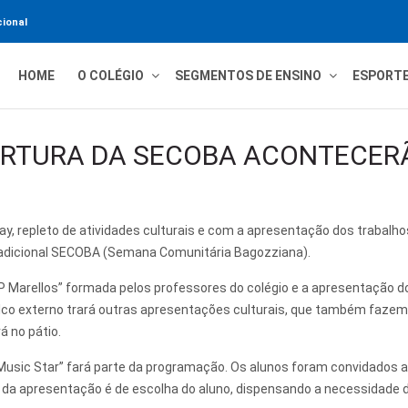
ional
HOME
O COLÉGIO
SEGMENTOS DE ENSINO
ESPORT
BERTURA DA SECOBA ACONTECERÃ
y, repleto de atividades culturais e com a apresentação dos trabalho
radicional SECOBA (Semana Comunitária Bagozziana).
arellos” formada pelos professores do colégio e a apresentação dos
O palco externo trará outras apresentações culturais, que também fazem
 no pátio.
Music Star” fará parte da programação. Os alunos foram convidados 
a da apresentação é de escolha do aluno, dispensando a necessidade de