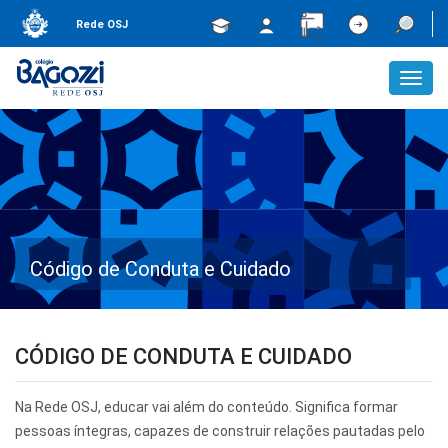
Rede OSJ
Toggl
navig
Código de Conduta e Cuidado
CÓDIGO DE CONDUTA E CUIDADO
Na Rede OSJ, educar vai além do conteúdo. Significa formar
pessoas íntegras, capazes de construir relações pautadas pelo