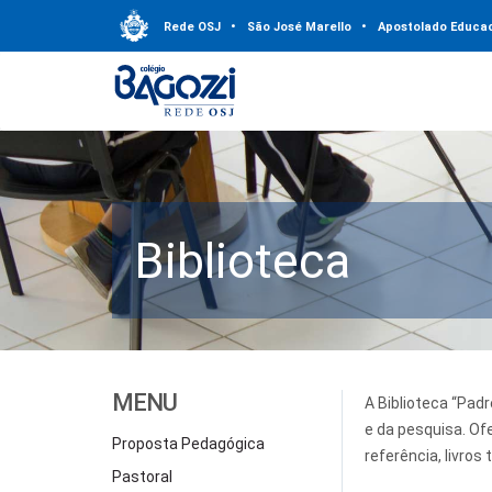
Rede OSJ
•
São José Marello
•
Apostolado Educac
Biblioteca
MENU
A Biblioteca “Padr
e da pesquisa. O
Proposta Pedagógica
referência, livros 
Pastoral