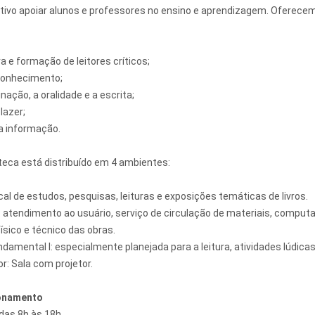
ivo apoiar alunos e professores no ensino e aprendizagem. Oferec
ra e formação de leitores críticos;
conhecimento;
nação, a oralidade e a escrita;
lazer;
a informação.
oteca está distribuído em 4 ambientes:
ocal de estudos, pesquisas, leituras e exposições temáticas de livros.
 atendimento ao usuário, serviço de circulação de materiais, compu
ísico e técnico das obras.
damental I: especialmente planejada para a leitura, atividades lúdica
r: Sala com projetor.
ionamento
das 8h às 18h.