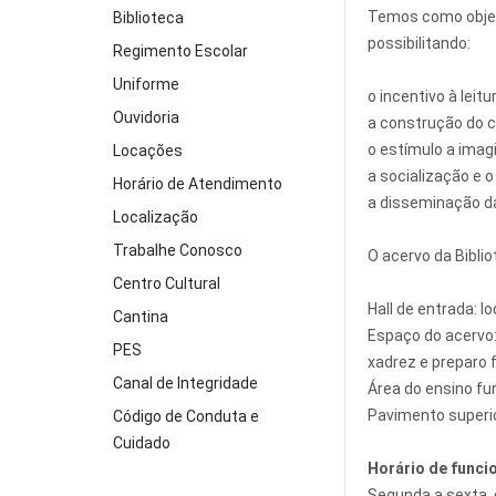
Temos como objet
Biblioteca
possibilitando:
Regimento Escolar
Uniforme
o incentivo à leitu
Ouvidoria
a construção do 
o estímulo a imagi
Locações
a socialização e o 
Horário de Atendimento
a disseminação d
Localização
Trabalhe Conosco
O acervo da Bibli
Centro Cultural
Hall de entrada: l
Cantina
Espaço do acervo:
PES
xadrez e preparo f
Canal de Integridade
Área do ensino fun
Pavimento superio
Código de Conduta e
Cuidado
Horário de func
Segunda a sexta, 