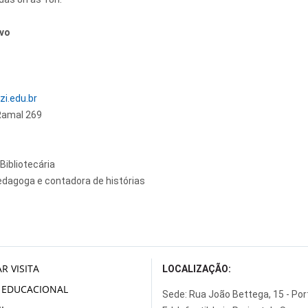
rvo
i.edu.br
Ramal 269
Bibliotecária
dagoga e contadora de histórias
R VISITA
LOCALIZAÇÃO:
 EDUCACIONAL
Sede: Rua João Bettega, 15 - Po