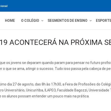
ional
HOME
O COLÉGIO
SEGMENTOS DE ENSINO
ESPORT
2019 ACONTECERÁ NA PRÓXIMA 
 que os jovens se deparam quando param para pensar no futuro profiss
er o que se ama, atingir o sucesso. Tudo isso passa pela cabeça de
mo dia 27 de agosto, das 8h às 17h30, a Feira de Profissões do Colégi
 Universitário, Unicuritiba, ILAPEO, Faculdade Bagozzi, Universidade T
ue os alunos possam entender um pouco mais na prática.