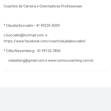
Coaches de Carreira e Orientadoras Profissionais
* Claudia Boccalini– 41 99235-8209
c.boccalini@hotmail.com
e
https://www.facebook.com/coachclaudiaboccalini/
* Célia Riesemberg– 41 99132-3856
celiaeberg@gmail.com
e www.rumoscoaching.com.br