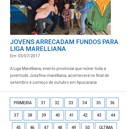
JOVENS ARRECADAM FUNDOS PARA
LIGA MARELLIANA
Em: 03/07/2017
A Liga Marelliana, evento provincial que reúne toda a
juventude Josefina-marelliana, acontecerá no final de
setembro e começo de outubro em Apucarana
PRIMEIRA
31
32
33
34
35
36
37
38
39
40
41
42
43
44
45
46
47
48
49
50
ÚLTIMA