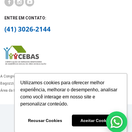
ENTRE EM CONTATO:
(41) 3026-2144
A Congregação dos Oblatos de São José, mantenedora do Colégio Padre João
Utilizamos cookies para oferecer melhor
Bagozzi, está certificado como Entidade Beneficente de Assistência Social na
experiência, melhorar o desempenho, analisar
Área da Educação, com certificado ativo nos termos da legislação vigente.
como você interage em nosso site e
personalizar conteúdo.
© 2025 Colégio Padre João Bagozzi.
Recusar Cookies
Aceitar Cookies
53.416.921/0005-20
Contate-nos