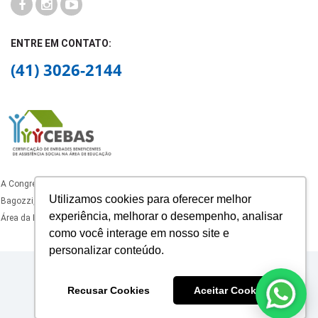
ENTRE EM CONTATO:
(41) 3026-2144
A Congregação dos Oblatos de São José, mantenedora do Colégio Padre João
Utilizamos cookies para oferecer melhor
Bagozzi, está certificado como Entidade Beneficente de Assistência Social na
experiência, melhorar o desempenho, analisar
Área da Educação, com certificado ativo nos termos da legislação vigente.
como você interage em nosso site e
personalizar conteúdo.
© 2025 Colégio Padre João Bagozzi.
Recusar Cookies
Aceitar Cookies
53.416.921/0005-20
Contate-nos